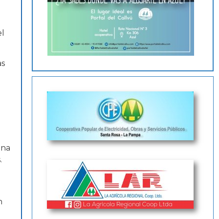
el
as
una
.
n