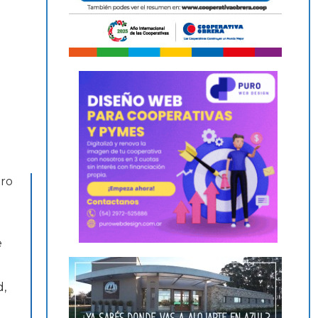
tro
e
d,