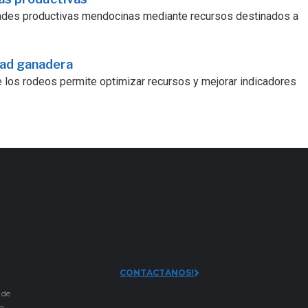
dades productivas mendocinas mediante recursos destinados a
dad ganadera
e los rodeos permite optimizar recursos y mejorar indicadores
CONTACTANOS!
 de
an