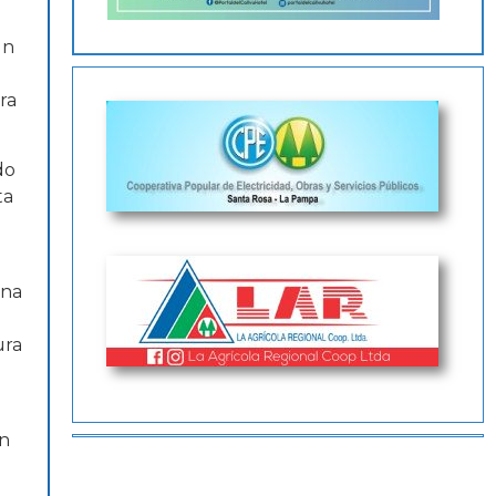
un
ra
do
ta
una
ura
en