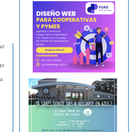
el
go
ía