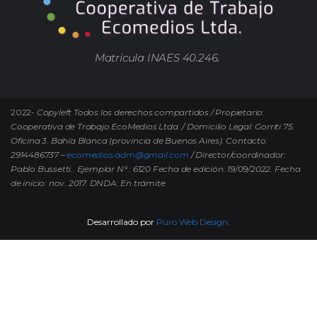
Matrícula INAES 40.246.
2022-
Copyleft Todos los derechos compartidos / Propietario:
Cooperativa de Trabajo EcoMedios Ltda. / Domicilio Legal: Gorriti 75.
Oficina 3. Bahía Blanca (provincia de Buenos Aires). Contacto.
2914486737 –
ecomedios.adm@gmail.com
/ Director/coordinador:
Pablo Bussetti..
Ejemplar N° : 6120 Fecha de edición: 19/09/2022.
Fecha
de inicio: nov. 2017. DNDA: En trámite
Desarrollado por
Puro Web Design.