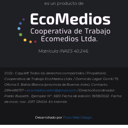
es un producto de
Matrícula INAES 40.246.
2022-
Copyleft Todos los derechos compartidos / Propietario:
Cooperativa de Trabajo EcoMedios Ltda. / Domicilio Legal: Gorriti 75.
Oficina 3. Bahía Blanca (provincia de Buenos Aires). Contacto.
2914486737 –
ecomedios.adm@gmail.com
/ Director/coordinador:
Pablo Bussetti..
Ejemplar N° : 6120 Fecha de edición: 19/09/2022.
Fecha
de inicio: nov. 2017. DNDA: En trámite
Desarrollado por
Puro Web Design.