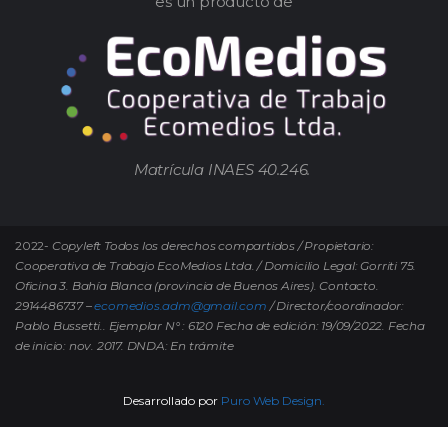
es un producto de
Matrícula INAES 40.246.
2022-
Copyleft Todos los derechos compartidos / Propietario:
Cooperativa de Trabajo EcoMedios Ltda. / Domicilio Legal: Gorriti 75.
Oficina 3. Bahía Blanca (provincia de Buenos Aires). Contacto.
2914486737 –
ecomedios.adm@gmail.com
/ Director/coordinador:
Pablo Bussetti..
Ejemplar N° : 6120 Fecha de edición: 19/09/2022.
Fecha
de inicio: nov. 2017. DNDA: En trámite
Desarrollado por
Puro Web Design.