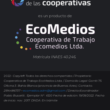
es un producto de
Matrícula INAES 40.246.
2022-
Copyleft Todos los derechos compartidos / Propietario:
Cooperativa de Trabajo EcoMedios Ltda. / Domicilio Legal: Gorriti 75.
Oficina 3. Bahía Blanca (provincia de Buenos Aires). Contacto.
2914486737 –
ecomedios.adm@gmail.com
/ Director/coordinador:
Pablo Bussetti..
Ejemplar N° : 6120 Fecha de edición: 19/09/2022.
Fecha
de inicio: nov. 2017. DNDA: En trámite