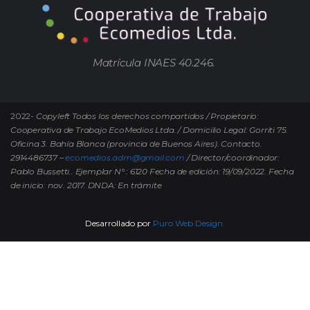
Matrícula INAES 40.246.
2022-
Copyleft Todos los derechos compartidos / Propietario:
Cooperativa de Trabajo EcoMedios Ltda. / Domicilio Legal: Gorriti 75.
Oficina 3. Bahía Blanca (provincia de Buenos Aires). Contacto.
2914486737 –
ecomedios.adm@gmail.com
/ Director/coordinador:
Pablo Bussetti..
Ejemplar N° : 6120 Fecha de edición: 19/09/2022.
Fecha
de inicio: nov. 2017. DNDA: En trámite
Desarrollado por
Puro Web Design.