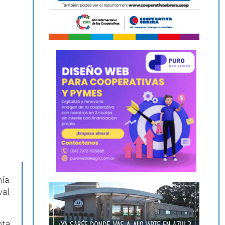
mía
val
pta