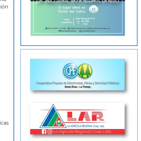
ción
icas