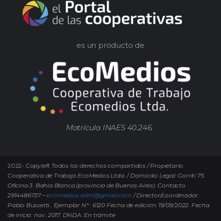
es un producto de
Matrícula INAES 40.246.
2022-
Copyleft Todos los derechos compartidos / Propietario:
Cooperativa de Trabajo EcoMedios Ltda. / Domicilio Legal: Gorriti 75.
Oficina 3. Bahía Blanca (provincia de Buenos Aires). Contacto.
2914486737 –
ecomedios.adm@gmail.com
/ Director/coordinador:
Pablo Bussetti..
Ejemplar N° : 6120 Fecha de edición: 19/09/2022.
Fecha
de inicio: nov. 2017. DNDA: En trámite