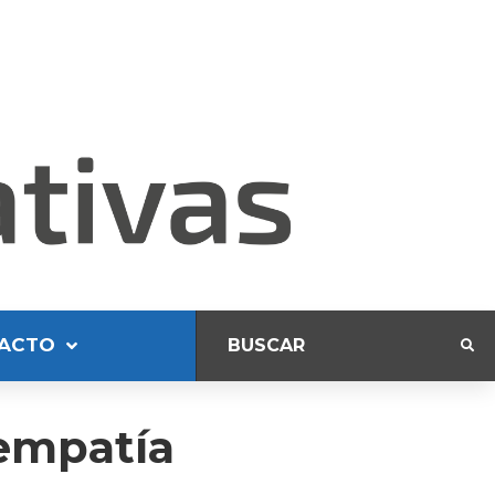
ACTO
 empatía