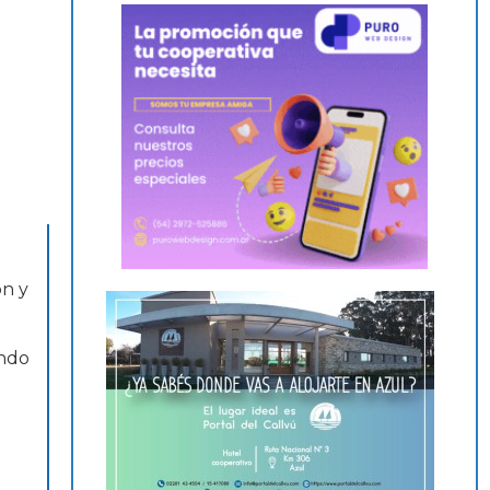
ón y
ando