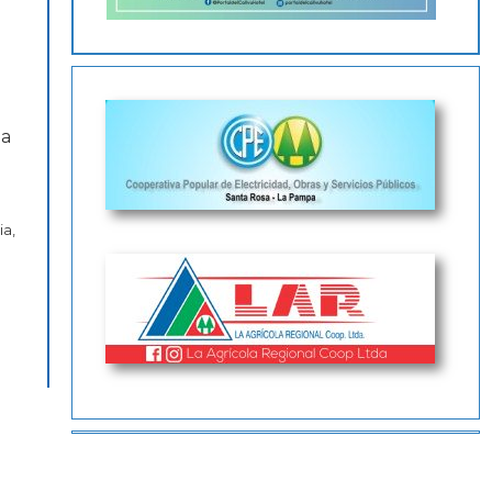
 a
ia,