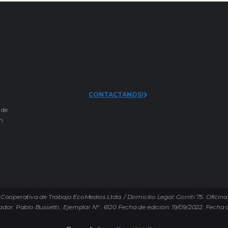
CONTACTANOS!
 de
an
Cooperativa de Trabajo EcoMedios Ltda. / Domicilio Legal: Gorriti 75. Oficina
ador: Pablo Bussetti..
Ejemplar N° : 6120 Fecha de edición: 19/09/2022.
Fecha d