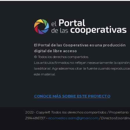
El Portal de las Cooperativas es una producción
digital de libre acceso
© Todos los derechos compartidos.
Los artículos firmados no reflejan necesariamente la opinión
la editorial. Agradecemos citar la fuente cuando reproduzc
este material.
CONOCE MÁS SOBRE ESTE PROYECTO
2022-
Copyleft Todos los derechos compartidos / Propietario: 
2914486737 –
ecomedios.adm@gmail.com
/ Director/coordin