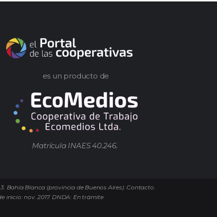
es un producto de
Matrícula INAES 40.246.
 3. Bahía Blanca (provincia de Buenos Aires). Contacto.
e inicio: nov. 2017. DNDA: En trámite