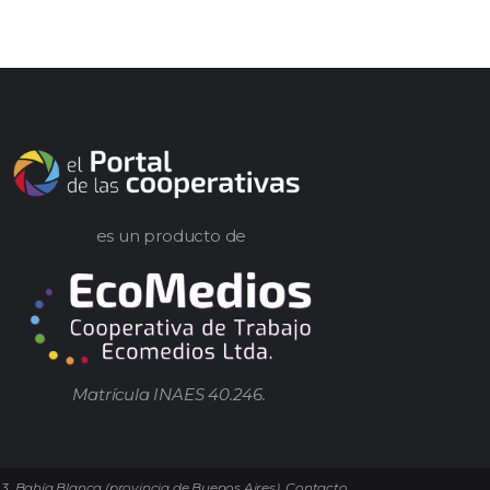
es un producto de
Matrícula INAES 40.246.
 3. Bahía Blanca (provincia de Buenos Aires). Contacto.