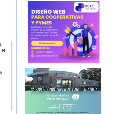
s,
 se
de