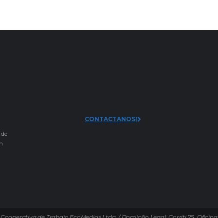
CONTACTANOS!
 de
an
Cooperativa de Trabajo EcoMedios Ltda. / Domicilio Legal: Gorriti 75. Oficina