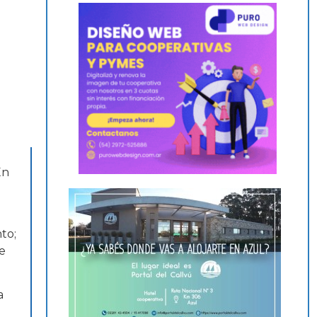
En
to;
se
a