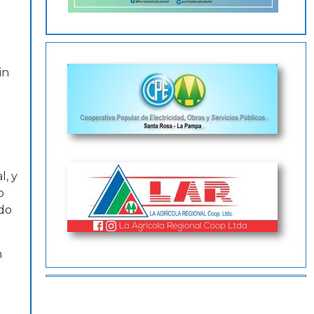
in
, y
o
ado
n