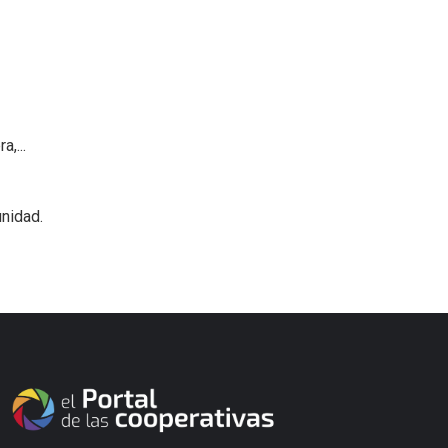
,...
nidad.