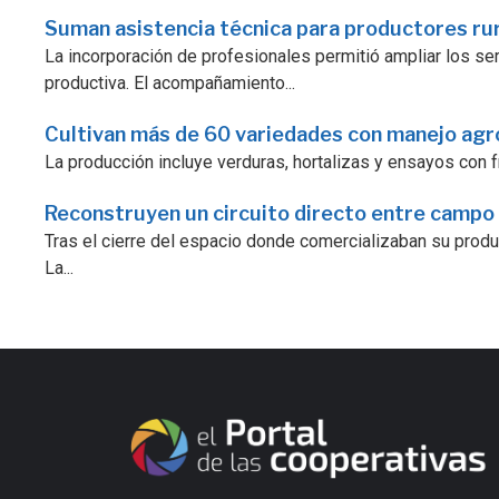
Suman asistencia técnica para productores ru
La incorporación de profesionales permitió ampliar los serv
productiva. El acompañamiento...
Cultivan más de 60 variedades con manejo ag
La producción incluye verduras, hortalizas y ensayos con fr
Reconstruyen un circuito directo entre campo
Tras el cierre del espacio donde comercializaban su prod
La...