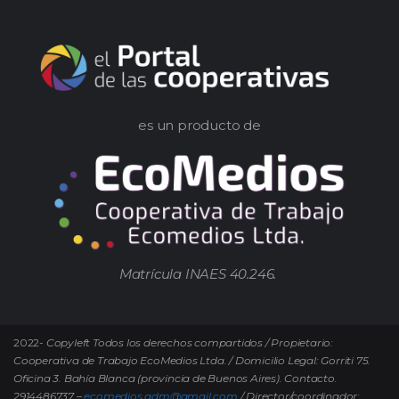
es un producto de
Matrícula INAES 40.246.
2022-
Copyleft Todos los derechos compartidos / Propietario:
Cooperativa de Trabajo EcoMedios Ltda. / Domicilio Legal: Gorriti 75.
Oficina 3. Bahía Blanca (provincia de Buenos Aires). Contacto.
2914486737 –
ecomedios.adm@gmail.com
/ Director/coordinador: