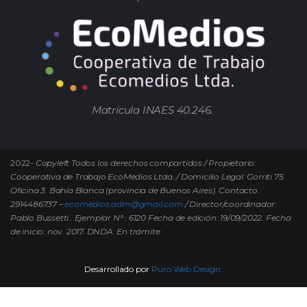
Matrícula INAES 40.246.
2022-
Copyleft Todos los derechos compartidos / Propietario:
Cooperativa de Trabajo EcoMedios Ltda. / Domicilio Legal: Gorriti 75.
Oficina 3. Bahía Blanca (provincia de Buenos Aires). Contacto.
2914486737 –
ecomedios.adm@gmail.com
/ Director/coordinador:
Pablo Bussetti..
Ejemplar N° : 6120 Fecha de edición: 19/09/2022.
Fecha
de inicio: nov. 2017. DNDA: En trámite
Desarrollado por
Puro Web Design.