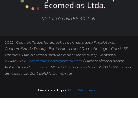
Matrícula INAES 40.246.
2022-
Copyleft Todos los derechos compartidos / Propietario:
Cooperativa de Trabajo EcoMedios Ltda. / Domicilio Legal: Gorriti 75.
Oficina 3. Bahía Blanca (provincia de Buenos Aires). Contacto.
2914486737 –
ecomedios.adm@gmail.com
/ Director/coordinador:
Pablo Bussetti..
Ejemplar N° : 6120 Fecha de edición: 19/09/2022.
Fecha
de inicio: nov. 2017. DNDA: En trámite
Desarrollado por
Puro Web Design.