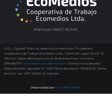
Matrícula INAES 40.246.
2022-
Copyleft Todos los derechos compartidos / Propietario:
Cooperativa de Trabajo EcoMedios Ltda. / Domicilio Legal: Gorriti 75.
Oficina 3. Bahía Blanca (provincia de Buenos Aires). Contacto.
2914486737 –
ecomedios.adm@gmail.com
/ Director/coordinador:
Pablo Bussetti..
Ejemplar N° : 6120 Fecha de edición: 19/09/2022.
Fecha
de inicio: nov. 2017. DNDA: En trámite
Desarrollado por
Puro Web Design.