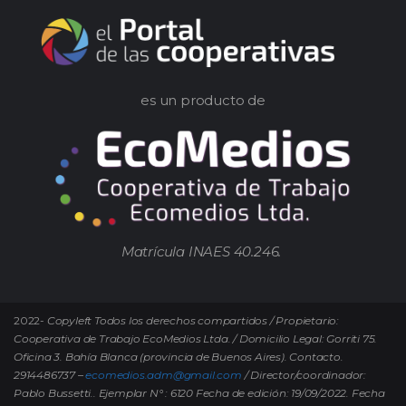
es un producto de
Matrícula INAES 40.246.
2022-
Copyleft Todos los derechos compartidos / Propietario:
Cooperativa de Trabajo EcoMedios Ltda. / Domicilio Legal: Gorriti 75.
Oficina 3. Bahía Blanca (provincia de Buenos Aires). Contacto.
2914486737 –
ecomedios.adm@gmail.com
/ Director/coordinador:
Pablo Bussetti..
Ejemplar N° : 6120 Fecha de edición: 19/09/2022.
Fecha