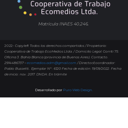
Matrícula INAES 40.246.
2022-
Copyleft Todos los derechos compartidos / Propietario:
Cooperativa de Trabajo EcoMedios Ltda. / Domicilio Legal: Gorriti 75.
Oficina 3. Bahía Blanca (provincia de Buenos Aires). Contacto.
2914486737 –
ecomedios.adm@gmail.com
/ Director/coordinador:
Pablo Bussetti..
Ejemplar N° : 6120 Fecha de edición: 19/09/2022.
Fecha
de inicio: nov. 2017. DNDA: En trámite
Desarrollado por
Puro Web Design.